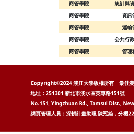
商管學院
統計與
商管學院
資訊
商管學院
運輸
商管學院
公共行
商管學院
管理
Copyright©2024 淡江大學版權所有 最佳瀏覽解析
地址：251301 新北市淡水區英專路151號 電話
No.151, Yingzhuan Rd., Tamsui Dist., New 
網頁管理人員：深耕計畫助理 陳冠綸，分機22