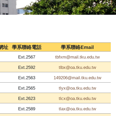
網址
學系聯絡電話
學系聯絡Email
tbfxm@mail.tku.edu.tw
Ext.2567
tlbx@oa.tku.edu.tw
Ext.2592
149206@mail.tku.edu.tw
Ext.2563
tlyx@oa.tku.edu.tw
Ext.2565
tlcx@oa.tku.edu.tw
Ext.2623
tlax@oa.tku.edu.tw
Ext.2589