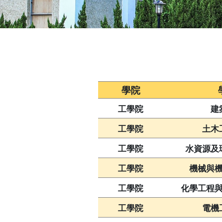
學院
工學院
建
工學院
土木
工學院
水資源及
工學院
機械與
工學院
化學工程
工學院
電機