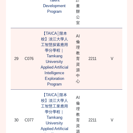
Talent
計
Development
畫
Program
辦
公
室
【TAICA│限本
AI
校】淡江大學人
倫
工智慧探索應用
理
學分學程｜
教
Tamkang
29
C076
育
2211
V
University
資
Applied Artificial
源
Intelligence
中
Exploration
心
Program
【TAICA│限本
AI
校】淡江大學人
倫
工智慧工業應用
理
學分學程｜
教
Tamkang
30
C077
育
2211
V
University
資
Applied Artificial
源