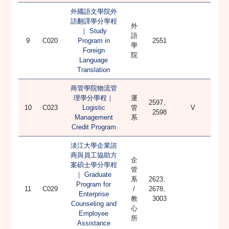
外國語文學院外
語翻譯學分學程
外
｜ Study
語
9
C020
Program in
2551
學
Foreign
院
Language
Translation
商管學院物流管
理學分學程｜
運
2597、
10
C023
Logistic
管
V
2598
Management
系
Credit Program
淡江大學企業諮
商與員工協助方
企
案碩士學分學程
管
｜ Graduate
系
2623、
Program for
11
C029
/
2678、
Enterprise
教
3003
Counseling and
心
Employee
所
Assistance