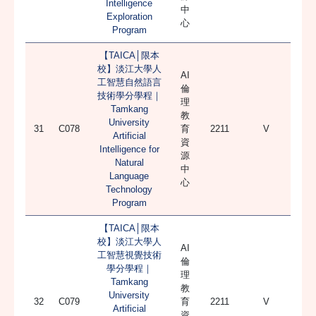
Intelligence
中
Exploration
心
Program
【TAICA│限本
校】淡江大學人
AI
工智慧自然語言
倫
技術學分學程｜
理
Tamkang
教
University
31
C078
育
2211
V
Artificial
資
Intelligence for
源
Natural
中
Language
心
Technology
Program
【TAICA│限本
校】淡江大學人
AI
工智慧視覺技術
倫
學分學程｜
理
Tamkang
教
University
32
C079
育
2211
V
Artificial
資