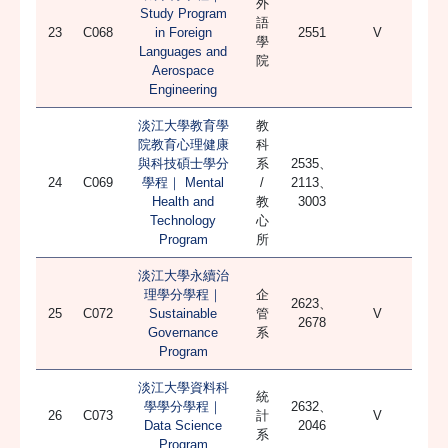
外
Study Program
語
23
C068
in Foreign
2551
V
學
Languages and
院
Aerospace
Engineering
淡江大學教育學
教
院教育心理健康
科
與科技碩士學分
系
2535、
24
C069
學程｜ Mental
/
2113、
Health and
教
3003
Technology
心
Program
所
淡江大學永續治
理學分學程｜
企
2623、
25
C072
Sustainable
管
V
2678
Governance
系
Program
淡江大學資料科
統
學學分學程｜
2632、
26
C073
計
V
Data Science
2046
系
Program