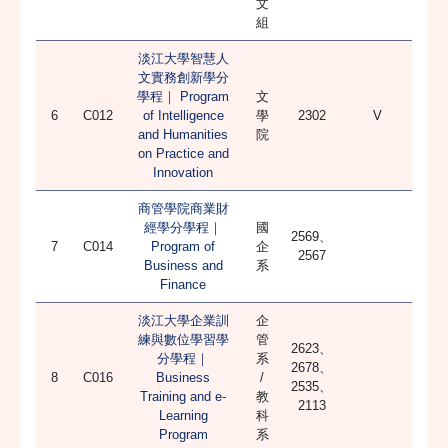
文
組
淡江大學智慧人
文實務創新學分
學程｜ Program
文
6
C012
of Intelligence
學
2302
V
and Humanities
院
on Practice and
Innovation
商管學院商業財
經學分學程｜
國
2569、
7
C014
Program of
企
2567
Business and
系
Finance
淡江大學企業訓
企
練與數位學習學
管
2623、
分學程｜
系
2678、
8
C016
Business
/
2535、
Training and e-
教
2113
Learning
科
Program
系