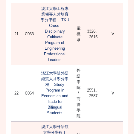
淡江大學工程專
業領導人才培育
學分學程｜ TKU
Cross-
電
Disciplinary
3326、
21
C063
機
V
Cultivate
2615
系
Program of
Engineering
Professional
Leaders
外
淡江大學雙外語
語
經貿人才學分學
學
程｜ Study
院
Program in
2551、
22
C064
/
V
Economics and
2587
商
Trade for
管
Bilingual
學
Students
院
淡江大學外語航
太學分學程｜