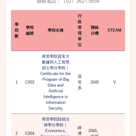
聯絡電話：（02）2621-5656
行
政
學
學程
管
聯絡
程
學程名稱
STEAM
編號
理
分機
數
單
位
商管學院資安大
數據與人工智慧
碩士學分學程｜
Certificate for the
資
Program of Big
1
C002
管
2645
V
Data and
系
Artificial
Intelligence in
Information
Security
商管學院財經法
律學分學程｜
經
Economics,
2565、
2
C004
濟