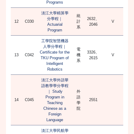
Programs
淡江大學精算學
統
分學程｜
2632、
12
C030
計
V
Actuarial
2046
系
Program
工學院智慧機器
人學分學程｜
電
Certificate for the
3326、
13
C042
機
V
TKU Program of
2615
系
Intelligent
Robotics
淡江大學外語華
語教學學分學程
｜ Study
外
Program in
語
14
C045
2551
Teaching
學
Chinese as a
院
Foreign
Language
淡江大學民航學