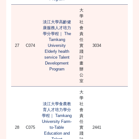
大
學
淡江大學高齡健
社
康服務人才培力
會
學分學程｜ The
責
Tamkang
任
27
C074
University
實
3034
Elderly health
踐
service Talent
計
Development
畫
Program
辦
公
室
大
學
淡江大學食農教
社
育人才培力學分
會
學程｜ Tamkang
責
University Farm-
任
28
C075
to-Table
實
2441
Education and
踐