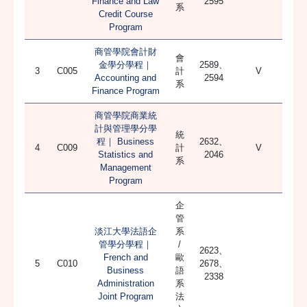
Finance and Law
2595
系
Credit Course
Program
商管學院會計財
會
金學分學程｜
2589、
3
C005
計
V
Accounting and
2594
系
Finance Program
商管學院商業統
計與管理學分學
統
程｜ Business
2632、
4
C009
計
V
Statistics and
2046
系
Management
Program
企
管
淡江大學法語企
系
管學分學程｜
/
2623、
French and
歐
5
C010
2678、
Business
語
2338
Administration
系
Joint Program
法