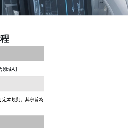
程
含領域A】
訂定本規則。其宗旨為