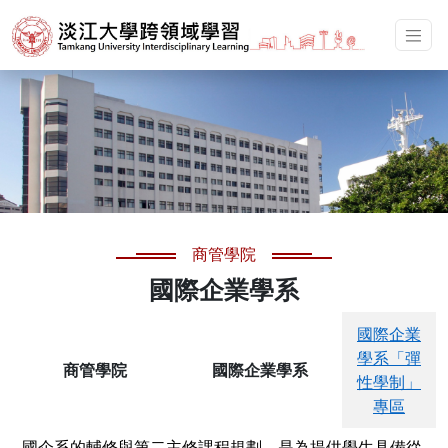
商管學院
國際企業學系
國際企業
學系「彈
商管學院
國際企業學系
性學制」
專區
國企系的輔修與第二主修課程規劃，是為提供學生具備從