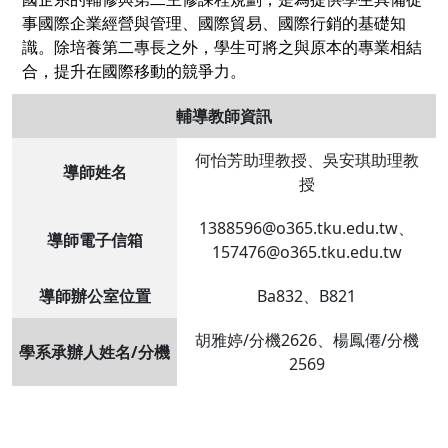
事國際企業經營與管理、國際貿易、國際行銷的基礎知
識。除培養第二專長之外，學生可將之與原本的專業相結
合，提升在國際移動的競爭力。
輔導教師資訊
何怡芳助理教授、吳安琪助理教
導師姓名
授
1388596@o365.tku.edu.tw、
導師電子信箱
157476@o365.tku.edu.tw
導師辦公室位置
Ba832、B821
胡雅婷/分機2626、楊鳳僊/分機
學系承辦人姓名/分機
2569