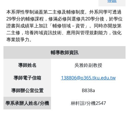
專區
本系彈性學制涵蓋第二主修及輔修制度。外系同學可透過
29學分的輔修課程，修滿必修與選修共20學分後，於學位
證書與成績單上加註「輔修領域－資管」。同時亦開放第
二主修，培養跨域資訊技術、應用與管理規劃能力，強化
專業競爭力。
輔導教師資訊
導師姓名
吳雅鈴副教授
導師電子信箱
138806@o365.tku.edu.tw
導師辦公室位置
B838a
學系承辦人姓名/分機
林軒誼/分機2547