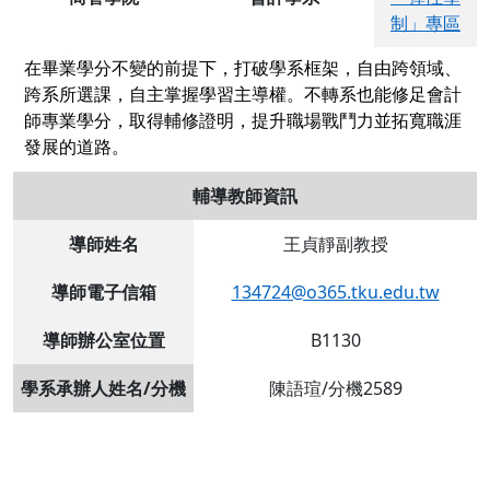
制」專區
在畢業學分不變的前提下，打破學系框架，自由跨領域、
跨系所選課，自主掌握學習主導權。不轉系也能修足會計
師專業學分，取得輔修證明，提升職場戰鬥力並拓寬職涯
發展的道路。
輔導教師資訊
導師姓名
王貞靜副教授
導師電子信箱
134724@o365.tku.edu.tw
導師辦公室位置
B1130
學系承辦人姓名/分機
陳語瑄/分機2589