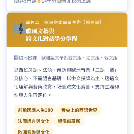
共5門課
14學分
台北校園上課
學程二｜歐洲語文學系主辦【新開設】
歐風文藝與
跨文化對話學分學程
協同授課：歐洲語文學系西文組、法文組、俄文組
以西班牙語、法語、俄語與歐洲音樂「三語一藝」
為核心，不需語言基礎，以中文授課為主，透過文
化理解與藝術欣賞，培養跨文化素養，支持生涯轉
型與人生再定位。
前瞻因應人生100
舌尖上的西語世界
法國語言與文化
鏡像俄羅斯
歐洲音樂與文化