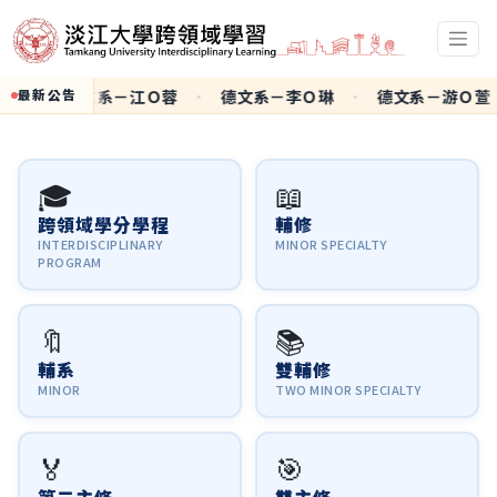
德文系－江Ｏ蓉
·
德文系－李Ｏ琳
·
德文系－游Ｏ萱
·
德
最新公告