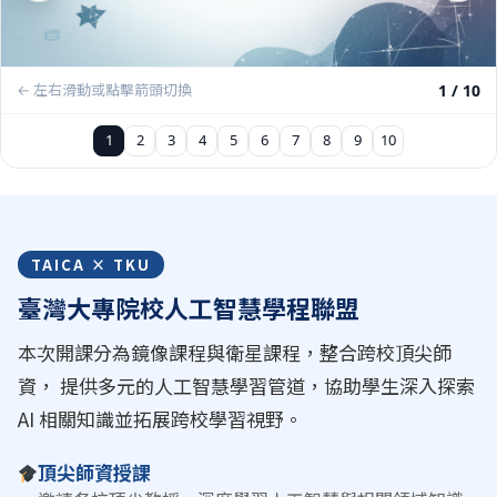
← 左右滑動或點擊箭頭切換
1 / 10
1
2
3
4
5
6
7
8
9
10
TAICA × TKU
臺灣大專院校人工智慧學程聯盟
本次開課分為鏡像課程與衛星課程，整合跨校頂尖師
資， 提供多元的人工智慧學習管道，協助學生深入探索
AI 相關知識並拓展跨校學習視野。
頂尖師資授課